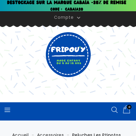
Panneau de gestion des cookies
Compte

0
Accueil
Accessoires
Peluches Les Ptipotos