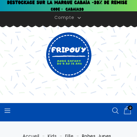
Panneau de gestion des cookies
Compte

0
Accueil
Kids
Fille
Robes, Jupes