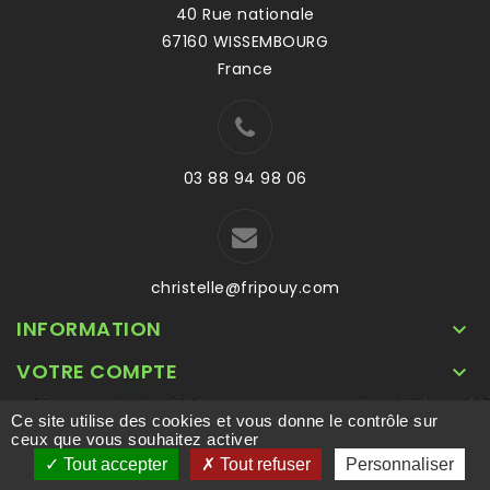
40 Rue nationale
67160 WISSEMBOURG
France
03 88 94 98 06
christelle@fripouy.com
INFORMATION

VOTRE COMPTE

Ce site utilise des cookies et vous donne le contrôle sur
© 2026 - Logiciel e-commerce par PrestaShop™
ceux que vous souhaitez activer
Tout accepter
Tout refuser
Personnaliser