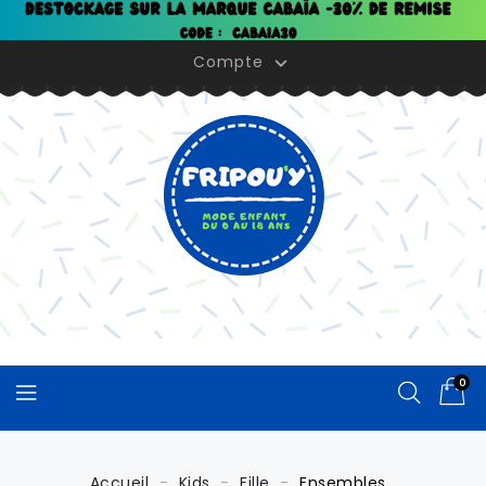
Panneau de gestion des cookies
Compte

0
Accueil
Kids
Fille
Ensembles