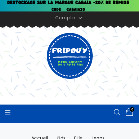
Panneau de gestion des cookies
Compte

0
Accueil
Kids
Fille
Jeans