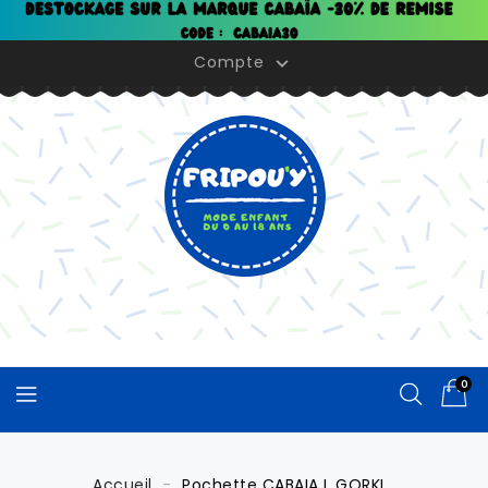
Panneau de gestion des cookies
Compte

0
Accueil
Pochette CABAIA L GORKI