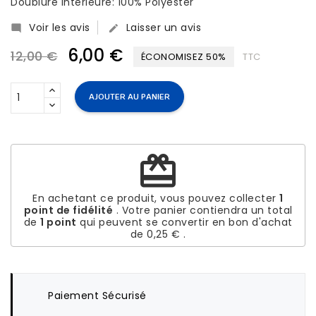
Doublure intérieure: 100% Polyester
Voir les avis
Laisser un avis


6,00 €
12,00 €
ÉCONOMISEZ 50%
TTC
AJOUTER AU PANIER
redeem
En achetant ce produit, vous pouvez collecter
1
point de fidélité
. Votre panier contiendra un total
de
1
point
qui peuvent se convertir en bon d'achat
de
0,25 €
.
Paiement Sécurisé