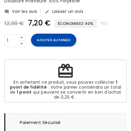
Doublure intérieure: 100% Polyester
Voir les avis
Laisser un avis


7,20 €
12,00 €
ÉCONOMISEZ 40%
TTC
AJOUTER AU PANIER
redeem
En achetant ce produit, vous pouvez collecter
1
point de fidélité
. Votre panier contiendra un total
de
1
point
qui peuvent se convertir en bon d'achat
de
0,25 €
.
Paiement Sécurisé