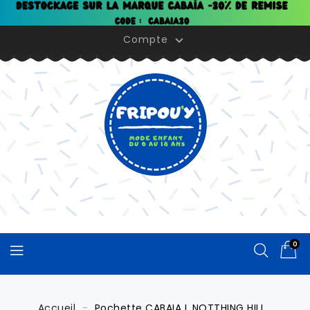
Panneau de gestion des cookies
Compte

0
Accueil
Pochette CABAIA L NOTTHING HILL