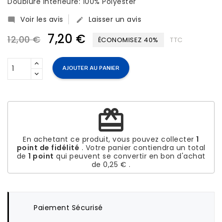
Doublure intérieure: 100% Polyester
Voir les avis
Laisser un avis


7,20 €
12,00 €
ÉCONOMISEZ 40%
TTC
AJOUTER AU PANIER
redeem
En achetant ce produit, vous pouvez collecter
1
point de fidélité
. Votre panier contiendra un total
de
1
point
qui peuvent se convertir en bon d'achat
de
0,25 €
.
Paiement Sécurisé