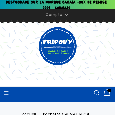
Panneau de gestion des cookies
Compte

0
Accueil
Pochette CABAIA L RIVOLI