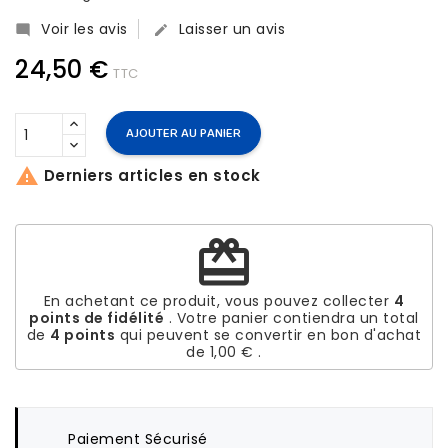
Voir les avis
Laisser un avis


24,50 €
TTC
AJOUTER AU PANIER

Derniers articles en stock
redeem
En achetant ce produit, vous pouvez collecter
4
points de fidélité
. Votre panier contiendra un total
de
4
points
qui peuvent se convertir en bon d'achat
de
1,00 €
.
Paiement Sécurisé