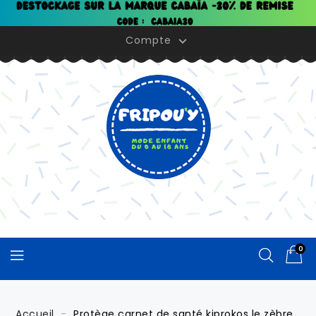
Panneau de gestion des cookies
Compte

0
Accueil
Protège carnet de santé kiprokos le zèbre