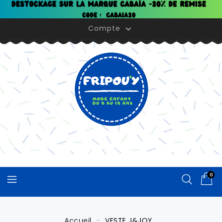
Panneau de gestion des cookies
Compte

0
Accueil
VESTE J&JOY