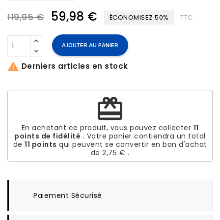
59,98 €
119,95 €
ÉCONOMISEZ 50%
TTC
AJOUTER AU PANIER

Derniers articles en stock
redeem
En achetant ce produit, vous pouvez collecter
11
points de fidélité
. Votre panier contiendra un total
de
11
points
qui peuvent se convertir en bon d'achat
de
2,75 €
.
Paiement Sécurisé