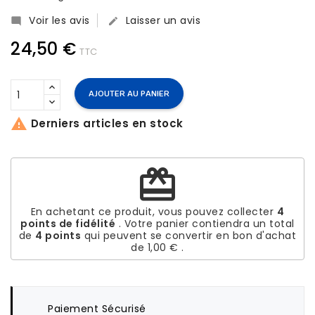
Voir les avis
Laisser un avis


24,50 €
TTC
AJOUTER AU PANIER

Derniers articles en stock
redeem
En achetant ce produit, vous pouvez collecter
4
points de fidélité
. Votre panier contiendra un total
de
4
points
qui peuvent se convertir en bon d'achat
de
1,00 €
.
Paiement Sécurisé