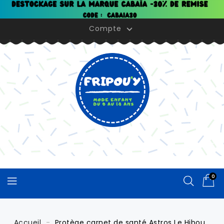
Panneau de gestion des cookies
Compte

0
Accueil
Protège carnet de santé Astros Le Hibou