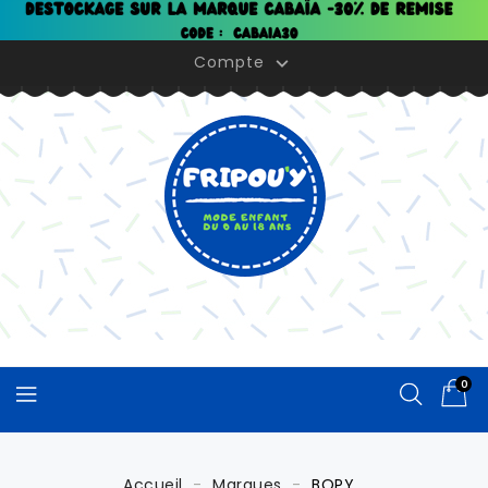
Panneau de gestion des cookies
Compte

0
Accueil
Marques
BOPY