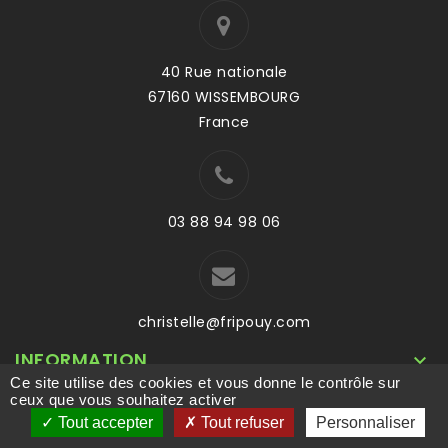
40 Rue nationale
67160 WISSEMBOURG
France
03 88 94 98 06
christelle@fripouy.com
INFORMATION

Ce site utilise des cookies et vous donne le contrôle sur
VOTRE COMPTE

ceux que vous souhaitez activer
Tout accepter
Tout refuser
Personnaliser