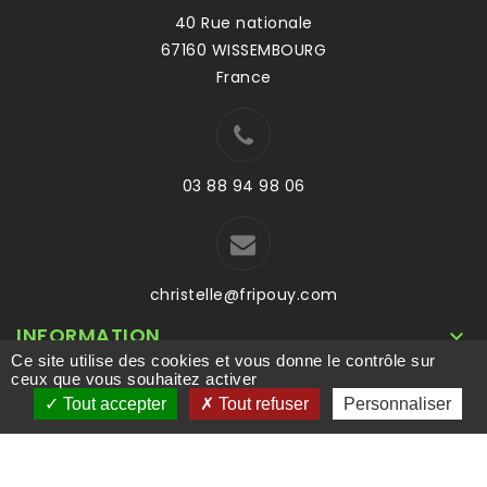
40 Rue nationale
67160 WISSEMBOURG
France
03 88 94 98 06
christelle@fripouy.com
INFORMATION

Ce site utilise des cookies et vous donne le contrôle sur
VOTRE COMPTE

ceux que vous souhaitez activer
Tout accepter
Tout refuser
Personnaliser
© 2026 - Logiciel e-commerce par PrestaShop™