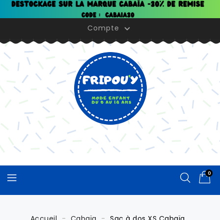
Panneau de gestion des cookies
Compte

0
Accueil
Cabaïa
Sac à dos XS Cabaïa